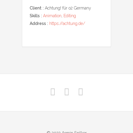
Client :
Achtung! für o2 Germany
Skills :
Animation
,
Editing
Address :
https://achtung.de/
© 2022 Armin Spilker